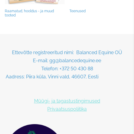
Raamatud, hooldus - ja muud
Teenused
tooted
Ettevõtte registreeritud nimi: Balanced Equine OÜ
E-mail: gg@balancedequine.ee
Telefon: +372 50 430 88
Aadress: Piira küla, Vinni vald, 46607, Eesti
Müügi- ja tagastustingimused
Privaatsuspoliitika