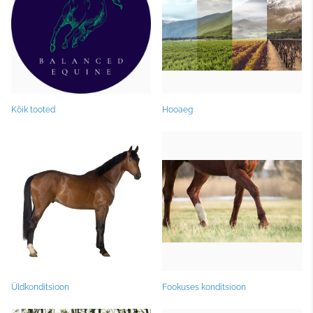
Kõik tooted
Hooaeg
Üldkonditsioon
Fookuses konditsioon