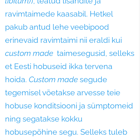
libitum)
), teatud lisandite ja
ravimtaimede kaasabil. Hetkel
pakub antud lehe veebipood
erinevaid ravimtaimi nii eraldi kui
custom made
taimesegusid, selleks
et Eesti hobuseid ikka tervena
hoida.
Custom made
segude
tegemisel võetakse arvesse teie
hobuse konditsiooni ja sümptomeid
ning segatakse kokku
hobusepõhine segu. Selleks tuleb