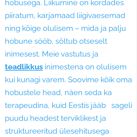
hobusega. Liikumine on kordades
piiratum, karjamaad liigivaesemad
ning kõige olulisem – mida ja palju
hobune sööb, sõltub otseselt
inimesest. Meie vastutus ja
teadlikkus
inimestena on olulisem
kui kunagi varem. Soovime kõik oma
hobustele head, näen seda ka
terapeudina, kuid Eestis jääb sageli
puudu headest terviklikest ja
struktureeritud ülesehitusega