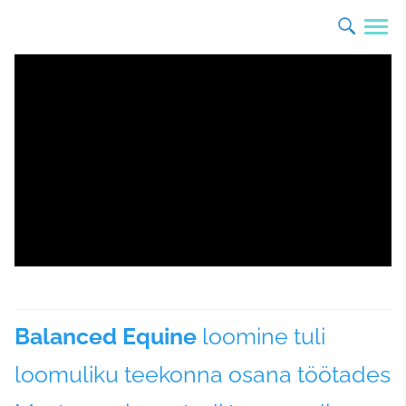
Balanced Equine
loomine tuli
loomuliku teekonna osana töötades