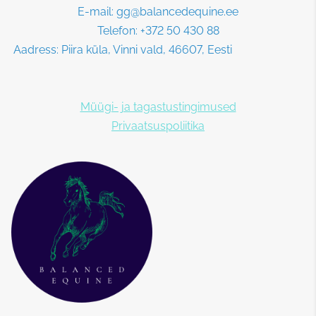
E-mail: gg@balancedequine.ee
Telefon: +372 50 430 88
Aadress: Piira küla, Vinni vald, 46607, Eesti
Müügi- ja tagastustingimused
Privaatsuspoliitika