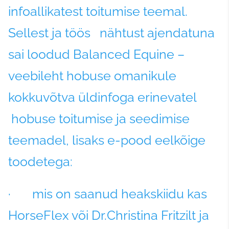
infoallikatest toitumise teemal.
Sellest ja töös nähtust ajendatuna
sai loodud Balanced Equine –
veebileht hobuse omanikule
kokkuvõtva üldinfoga erinevatel
hobuse toitumise ja seedimise
teemadel, lisaks e-pood eelkõige
toodetega:
· mis on saanud heakskiidu kas
HorseFlex või Dr.Christina Fritzilt ja