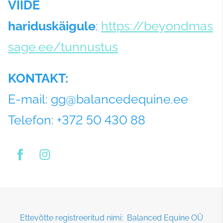
VIIDE
hariduskäigule
:
https://beyondmas
sage.ee/tunnustus
KONTAKT:
E-mail: gg@balancedequine.ee
Telefon: +372 50 430 88
Ettevõtte registreeritud nimi: Balanced Equine OÜ