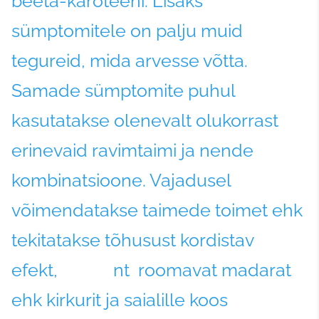
beeta-karoteeni. Lisaks
sümptomitele on palju muid
tegureid, mida arvesse võtta.
Samade sümptomite puhul
kasutatakse olenevalt olukorrast
erinevaid ravimtaimi ja nende
kombinatsioone. Vajadusel
võimendatakse taimede toimet ehk
tekitatakse tõhusust kordistav
efekt, nt roomavat madarat
ehk kirkurit ja saialille koos