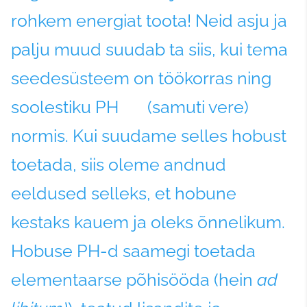
rohkem energiat toota! Neid asju ja
palju muud suudab ta siis, kui tema
seedesüsteem on töökorras ning
soolestiku PH (samuti vere)
normis. Kui suudame selles hobust
toetada, siis oleme andnud
eeldused selleks, et hobune
kestaks kauem ja oleks õnnelikum.
Hobuse PH-d saamegi toetada
elementaarse põhisööda (hein
ad