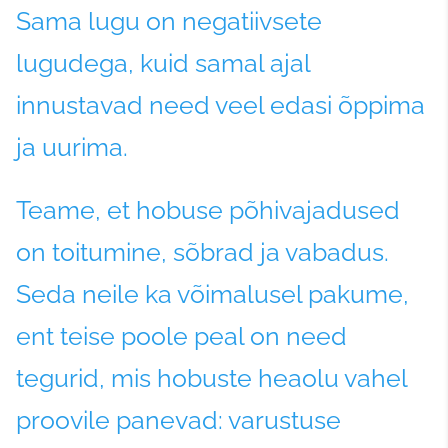
Sama lugu on negatiivsete
lugudega, kuid samal ajal
innustavad need veel edasi õppima
ja uurima.
Teame, et hobuse põhivajadused
on toitumine, sõbrad ja vabadus.
Seda neile ka võimalusel pakume,
ent teise poole peal on need
tegurid, mis hobuste heaolu vahel
proovile panevad: varustuse